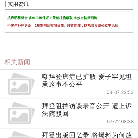
实用资讯
抗癌明星组合 多年口碑保证！天然植物萃取 有效对抗癌细胞
中老年补钙必备，2星期消除夜间抽筋、腰背疼痛，防治骨质疏松立竿见影
相关新闻
曝拜登癌症已扩散 爱子罕见坦
承这事不公平
08-07 22:53
拜登阻挡访谈录音公开 遭上诉
法院驳回
07-22 08:38
拜登出版回忆录 将爆料为何放