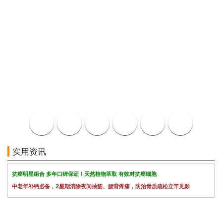
实用资讯
抗癌明星组合 多年口碑保证！天然植物萃取 有效对抗癌细胞
中老年补钙必备，2星期消除夜间抽筋、腰背疼痛，防治骨质疏松立竿见影