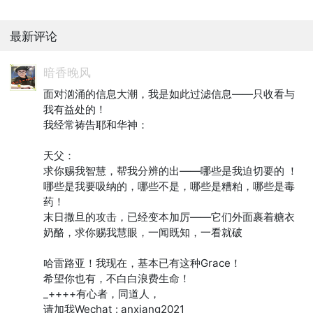
最新评论
暗香晚风
面对汹涌的信息大潮，我是如此过滤信息——只收看与
我有益处的！

我经常祷告耶和华神：

天父：

求你赐我智慧，帮我分辨的出——哪些是我迫切要的 ！
哪些是我要吸纳的，哪些不是，哪些是糟粕，哪些是毒
药！

末日撒旦的攻击，已经变本加厉——它们外面裹着糖衣
奶酪，求你赐我慧眼，一闻既知，一看就破

哈雷路亚！我现在，基本已有这种Grace！

希望你也有，不白白浪费生命！

_++++有心者，同道人，

请加我Wechat : anxiang2021