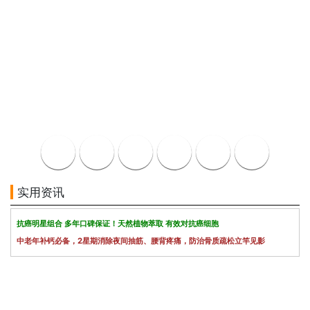
实用资讯
抗癌明星组合 多年口碑保证！天然植物萃取 有效对抗癌细胞
中老年补钙必备，2星期消除夜间抽筋、腰背疼痛，防治骨质疏松立竿见影