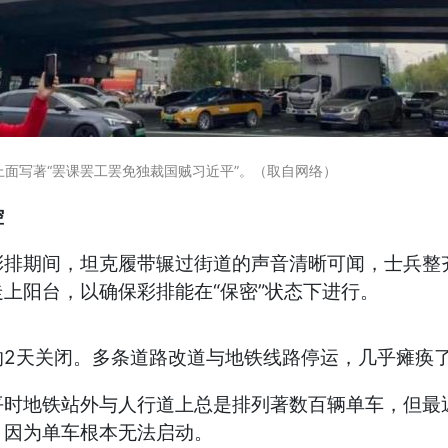
，上面写著“罢课罢工罢免独裁国贼习近平”。（取自网络）
受控
彩排期间，坦克履带辗过街道的声音清晰可闻，士兵整
上阳台，以确保彩排能在“保密”状态下进行。
的2天关闭。多条道路改道与地铁线路停运，几乎瘫痪
平时地铁站外与人行道上总是排列著数百辆单车，但最
，因为单车根本无法启动。