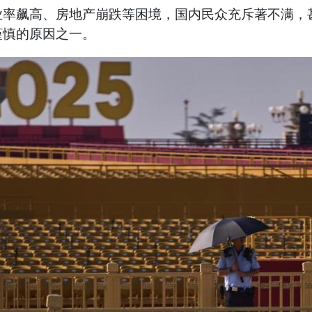
业率飙高、房地产崩跌等困境，国内民众充斥著不满，
谨慎的原因之一。