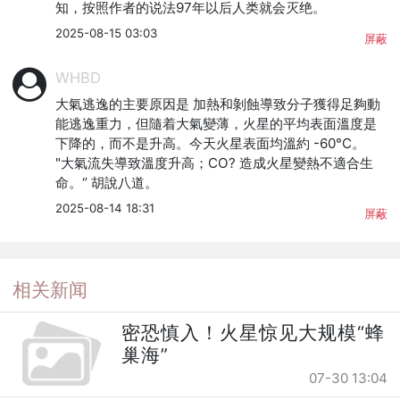
知，按照作者的说法97年以后人类就会灭绝。
2025-08-15 03:03
屏蔽
WHBD
大氣逃逸的主要原因是 加熱和剝蝕導致分子獲得足夠動
能逃逸重力，但隨着大氣變薄，火星的平均表面溫度是
下降的，而不是升高。今天火星表面均溫約 -60°C。

"大氣流失導致溫度升高；CO? 造成火星變熱不適合生
命。“ 胡說八道。
2025-08-14 18:31
屏蔽
相关新闻
密恐慎入！火星惊见大规模“蜂
巢海”
07-30 13:04