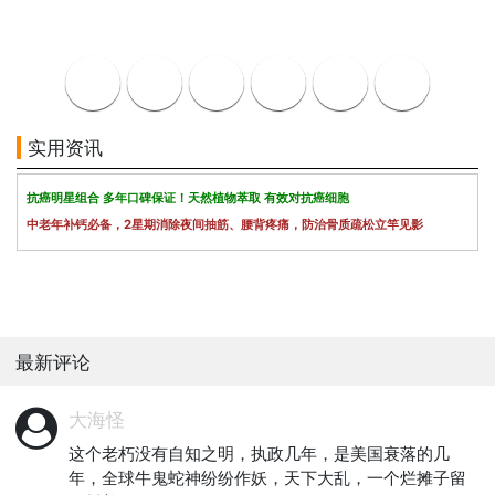
实用资讯
抗癌明星组合 多年口碑保证！天然植物萃取 有效对抗癌细胞
中老年补钙必备，2星期消除夜间抽筋、腰背疼痛，防治骨质疏松立竿见影
最新评论
大海怪
这个老朽没有自知之明，执政几年，是美国衰落的几
年，全球牛鬼蛇神纷纷作妖，天下大乱，一个烂摊子留