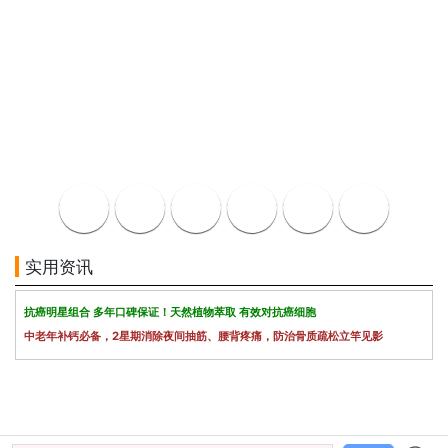
实用资讯
抗癌明星组合 多年口碑保证！天然植物萃取 有效对抗癌细胞
中老年补钙必备，2星期消除夜间抽筋、腰背疼痛，防治骨质疏松立竿见影