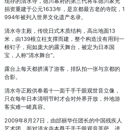
现存的清水寺，德川幕府的第三代将军德川家光
捐资重建于公元1633年，是京都最古老的寺院，1
994年被列入世界文化遗产名录。
清水寺主殿，传统日式木质结构，高出地面13
米，由139根立柱支撑而建，整个构造没有用到一
根钉子，宛如庞大的露天舞台，被定为日本国
宝，人称“清水舞台”。
露台上每天都挤满了游客，排队拍一张与京都的
合影。
清水寺正殿供奉着十一面千手千眼观世音立像，
只在每年日本清明节时才会对外界开放，外地游
客实难一睹真容。
2009年8月27日，由邰丽华任团长的中国残疾人
艺术团，面对清水寺本尊千手千眼观音菩萨，进