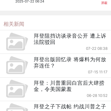
2025-07-22 06:24
屏蔽
相关新闻
拜登阻挡访谈录音公开 遭上诉
法院驳回
07-22 08:38
拜登出版回忆录 将爆料为何放
弃连任？
07-15 11:17
拜登：川普重回白宫后大肆捞
金，令美国蒙羞
06-28 10:52
拜登之子下战帖 约战川普之子