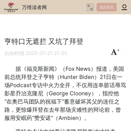
万维读者网
返回首页
亨特口无遮拦 又坑了拜登
+
-
自由时报
2025-07-21 21:35
据《福克斯新闻》（Fox News）报道，美国
前总统拜登之子亨特（Hunter Biden）21日在一
场Podcast专访中火力全开，不仅用连串脏话辱骂
影星乔治克隆尼（George Clooney），指控他
“在奥巴马团队的祝福下”蓄意破坏其父的连任之
路，更惊爆拜登在去年那场灾难性的辩论前，曾
服用安眠药“赞安诺”（Ambien）。