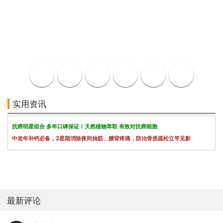
实用资讯
抗癌明星组合 多年口碑保证！天然植物萃取 有效对抗癌细胞
中老年补钙必备，2星期消除夜间抽筋、腰背疼痛，防治骨质疏松立竿见影
最新评论