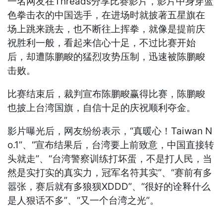
一名网友在Threads分享比赛影片，影片中身穿蓝
色拳击衣的中国选手，在进场时就披著五星旗在
场上跳来跳去，也不断往上挥拳，就像是提前庆
祝胜利一般，看起来信心十足，不过比赛开始
后，却遭陈鹏畯的猛烈攻势压制，迅速被陈鹏畯
击败。
比赛结束后，裁判宣布陈鹏畯赢得比赛，陈鹏畯
也披上台湾国旗，自信十足的庆祝顺利夺金。
影片曝光后，网友纷纷表示，“真暖心！Taiwan N
o.1”、“宣布结果后，台湾要上前致意，中国直接转
头就走”、“台湾警察训练打坏蛋，不是打人民，当
然是实打实的真实力，冠军名符其实”、“赛前有多
嚣张，赛后就有多狼狈XDDD”、“很好的诠释什么
是人狠话不多”、“又一个台湾之光”。