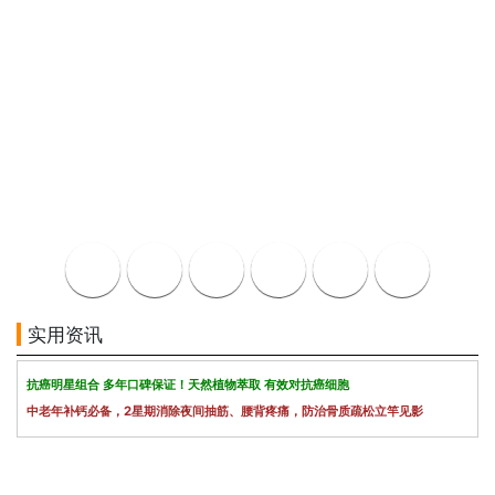
实用资讯
抗癌明星组合 多年口碑保证！天然植物萃取 有效对抗癌细胞
中老年补钙必备，2星期消除夜间抽筋、腰背疼痛，防治骨质疏松立竿见影