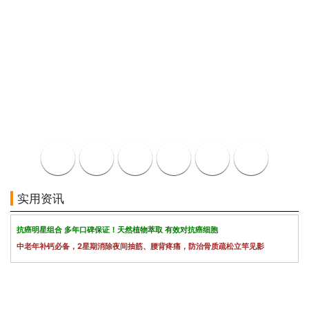
实用资讯
抗癌明星组合 多年口碑保证！天然植物萃取 有效对抗癌细胞
中老年补钙必备，2星期消除夜间抽筋、腰背疼痛，防治骨质疏松立竿见影