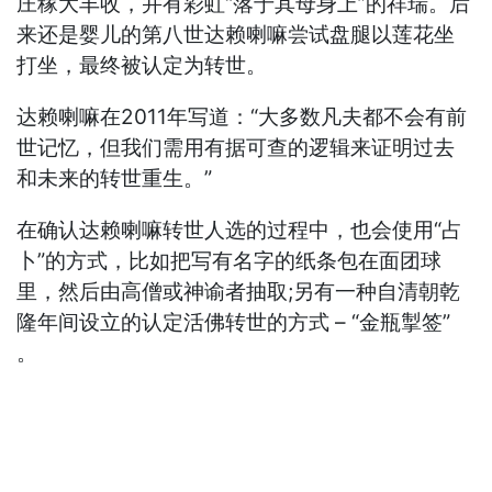
庄稼大丰收，并有彩虹“落于其母身上”的祥瑞。后
来还是婴儿的第八世达赖喇嘛尝试盘腿以莲花坐
打坐，最终被认定为转世。
达赖喇嘛在2011年写道：“大多数凡夫都不会有前
世记忆，但我们需用有据可查的逻辑来证明过去
和未来的转世重生。”
在确认达赖喇嘛转世人选的过程中，也会使用“占
卜”的方式，比如把写有名字的纸条包在面团球
里，然后由高僧或神谕者抽取;另有一种自清朝乾
隆年间设立的认定活佛转世的方式 – “金瓶掣签”
。