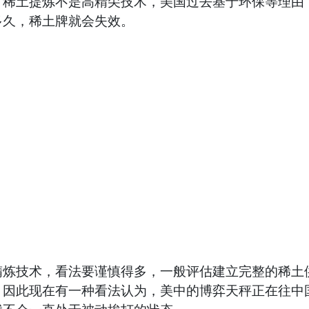
，稀土提炼不是高精尖技术，美国过去基于环保等理由
多久，稀土牌就会失效。
技术，看法要谨慎得多，一般评估建立完整的稀土供
。因此现在有一种看法认为，美中的博弈天秤正在往中