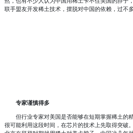
然，也有不少人认为中国用稀土卡不住美国的脖子
联手盟友开发稀土技术，摆脱对中国的依赖，过不
专家谨慎得多
但行业专家对美国是否能够在短期掌握稀土的精炼
很可能利用这段时间，在芯片的技术上先取得突破