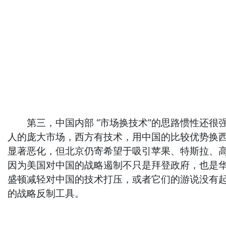
第三，中国内部 “市场换技术”的思路惯性还很强
人的庞大市场，西方有技术，用中国的比较优势换
显著恶化，但北京仍寄希望于吸引苹果、特斯拉、高
因为美国对中国的战略遏制不只是拜登政府，也是
盛顿减轻对中国的技术打压，或者它们的游说没有起
的战略反制工具。