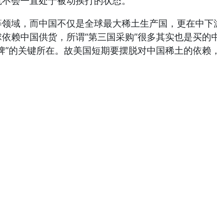
就不会一直处于被动挨打的状态。
域，而中国不仅是全球最大稀土生产国，更在中下游
依赖中国供货，所谓“第三国采购”很多其实也是买的
牌”的关键所在。故美国短期要摆脱对中国稀土的依赖