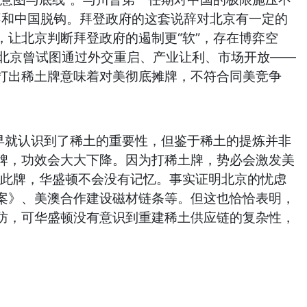
不和中国脱钩。拜登政府的这套说辞对北京有一定的
让北京判断拜登政府的遏制更“软”，存在博弈空
。北京曾试图通过外交重启、产业让利、市场开放——
打出稀土牌意味着对美彻底摊牌，不符合同美竞争
早就认识到了稀土的重要性，但鉴于稀土的提炼并非
牌，功效会大大下降。因为打稀土牌，势必会激发美
过此牌，华盛顿不会没有记忆。事实证明北京的忧虑
案》、美澳合作建设磁材链条等。但这也恰恰表明，
防，可华盛顿没有意识到重建稀土供应链的复杂性，