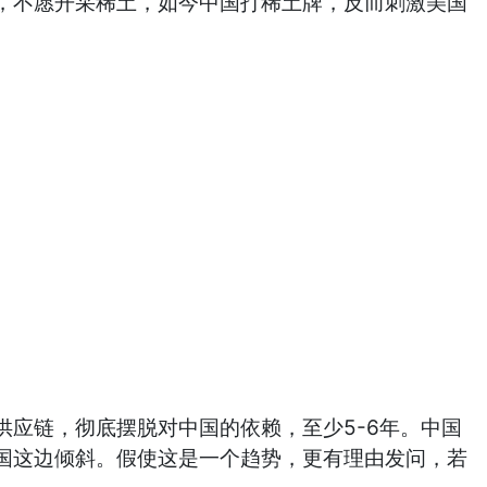
，不愿开采稀土，如今中国打稀土牌，反而刺激美国
应链，彻底摆脱对中国的依赖，至少5-6年。中国
国这边倾斜。假使这是一个趋势，更有理由发问，若