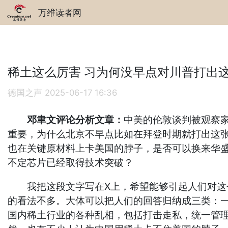
万维读者网
稀土这么厉害 习为何没早点对川普打出
德国之声
2025-06-17 16:36
邓聿文评论分析文章：
中美的伦敦谈判被观察
重要，为什么北京不早点比如在拜登时期就打出这
也在关键原材料上卡美国的脖子，是否可以换来华
不定芯片已经取得技术突破？
我把这段文字写在X上，希望能够引起人们对这个问
的看法不多。大体可以把人们的回答归纳成三类：
国内稀土行业的各种乱相，包括打击走私，统一管