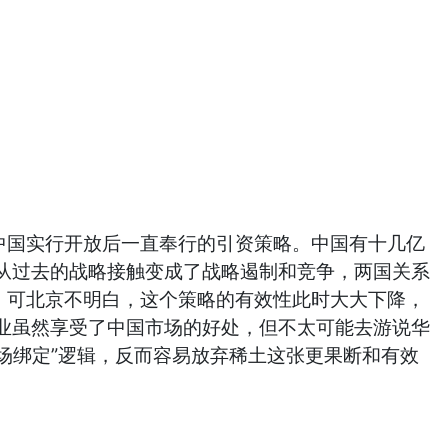
中国实行开放后一直奉行的引资策略。中国有十几亿
从过去的战略接触变成了战略遏制和竞争，两国关系
。可北京不明白，这个策略的有效性此时大大下降，
业虽然享受了中国市场的好处，但不太可能去游说华
场绑定”逻辑，反而容易放弃稀土这张更果断和有效