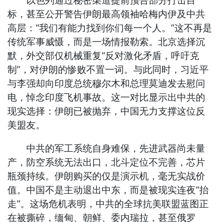
以色列通过秘密渠道提前预告部分打击目
标，甚至公开警告伊朗最高领袖哈梅内伊及中共
高层：“我们有能力找到你们每一个人。”这不再是
传统军事威慑，而是一场情报勒索。北京选择沉
默，外交部仅机械重复“反对激化矛盾，呼吁克
制”，对伊朗的惨败不置一词。与此同时，习近平
与李强却向印度总统穆尔木和总理莫迪发去慰问
电，悼念印度飞机事故。这一对比显示出中共的
现实选择：伊朗已被抛弃，中国无力支撑这位反
美盟友。
中共的军工系统自身难保，先进武器尚未量
产，防空系统无法出口，北斗定位不完善，芯片
瓶颈持续。伊朗购买的仅是演示机，毫无实战价
值。中国不是主动退出中东，而是被现实连夜“抬
走”。这场危机表明，中共的全球抗美联盟蓝图正
在被撕碎，缅甸、朝鲜、委内瑞拉，甚至俄罗