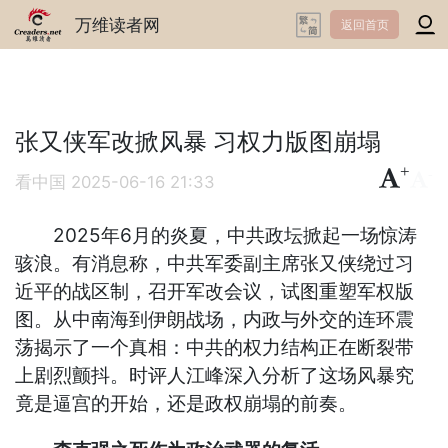
万维读者网
返回首页
张又侠军改掀风暴 习权力版图崩塌
+
-
看中国
2025-06-16 21:33
2025年6月的炎夏，中共政坛掀起一场惊涛
骇浪。有消息称，中共军委副主席张又侠绕过习
近平的战区制，召开军改会议，试图重塑军权版
图。从中南海到伊朗战场，内政与外交的连环震
荡揭示了一个真相：中共的权力结构正在断裂带
上剧烈颤抖。时评人江峰深入分析了这场风暴究
竟是逼宫的开始，还是政权崩塌的前奏。