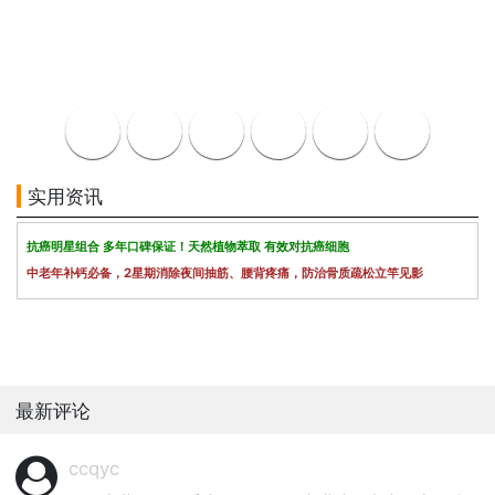
实用资讯
抗癌明星组合 多年口碑保证！天然植物萃取 有效对抗癌细胞
中老年补钙必备，2星期消除夜间抽筋、腰背疼痛，防治骨质疏松立竿见影
最新评论
ccqyc