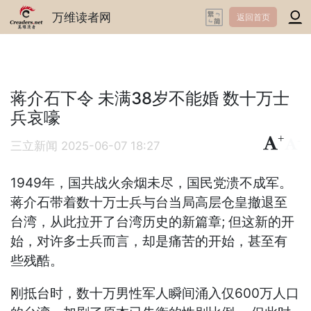
万维读者网
返回首页
蒋介石下令 未满38岁不能婚 数十万士
兵哀嚎
+
-
三立新闻
2025-06-07 18:27
1949年，国共战火余烟未尽，国民党溃不成军。
蒋介石带着数十万士兵与台当局高层仓皇撤退至
台湾，从此拉开了台湾历史的新篇章; 但这新的开
始，对许多士兵而言，却是痛苦的开始，甚至有
些残酷。
刚抵台时，数十万男性军人瞬间涌入仅600万人口