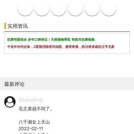
实用资讯
抗癌明星组合 多年口碑保证！天然植物萃取 有效对抗癌细胞
中老年补钙必备，2星期消除夜间抽筋、腰背疼痛，防治骨质疏松立竿见影
最新评论
Siubuding
毛主席就不同了。

八千湘女上天山

2022-02-11
