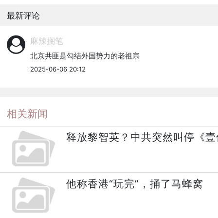
最新评论
麻辣搁笔
北京共匪是勾结外国势力的老祖宗
2025-06-06 20:12
相关新闻
释放黎智英？中共突然叫停《壹
他称香港“玩完”，捅了马蜂窝