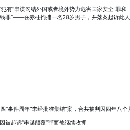
犯有“串谋勾结外国或者境外势力危害国家安全”罪和
钱罪”——在赤柱拘捕一名28岁男子，并落案起诉此人
“六四”事件周年“未经批准集结”案，合共被判囚四年八
后因被起诉“串谋颠覆”罪而被继续收押。