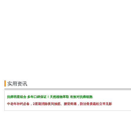
实用资讯
抗癌明星组合 多年口碑保证！天然植物萃取 有效对抗癌细胞
中老年补钙必备，2星期消除夜间抽筋、腰背疼痛，防治骨质疏松立竿见影