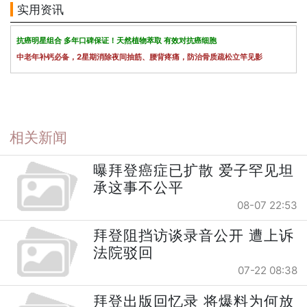
实用资讯
抗癌明星组合 多年口碑保证！天然植物萃取 有效对抗癌细胞
中老年补钙必备，2星期消除夜间抽筋、腰背疼痛，防治骨质疏松立竿见影
相关新闻
曝拜登癌症已扩散 爱子罕见坦
承这事不公平
08-07 22:53
拜登阻挡访谈录音公开 遭上诉
法院驳回
07-22 08:38
拜登出版回忆录 将爆料为何放