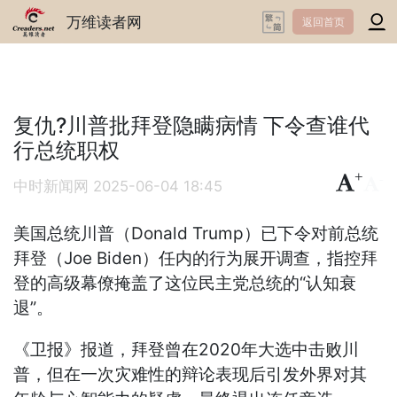
万维读者网
返回首页
复仇?川普批拜登隐瞒病情 下令查谁代
行总统职权
+
-
中时新闻网
2025-06-04 18:45
美国总统川普（Donald Trump）已下令对前总统
拜登（Joe Biden）任内的行为展开调查，指控拜
登的高级幕僚掩盖了这位民主党总统的“认知衰
退”。
《卫报》报道，拜登曾在2020年大选中击败川
普，但在一次灾难性的辩论表现后引发外界对其