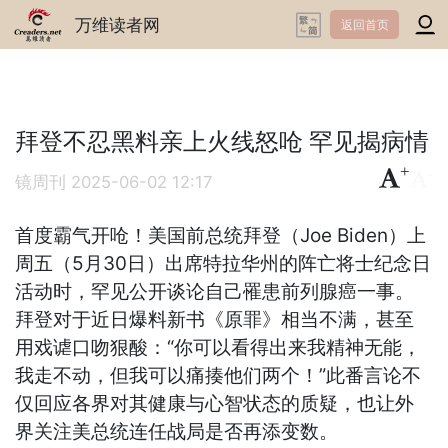
万维读者网
返回首页
拜登不忍黑料亲上火线怒呛 罕见揭病情
+
-
镜周刊
2025-06-02 12:17
首度霸气开呛！美国前总统拜登（Joe Biden）上
周五（5月30日）出席特拉华州的阵亡将士纪念日
活动时，罕见公开谈论自己罹患前列腺癌一事。
拜登对于近日爆料新书《原罪》相当不满，甚至
用戏谑口吻狠酸：“你可以看得出来我精神无能，
我走不动，但我可以痛揍他们两个！”此番言论不
仅回应各界对其健康与心智状态的质疑，也让外
界关注美总统连任战局是否再添变数。