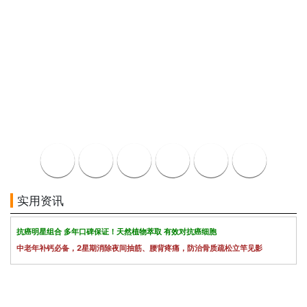
实用资讯
抗癌明星组合 多年口碑保证！天然植物萃取 有效对抗癌细胞
中老年补钙必备，2星期消除夜间抽筋、腰背疼痛，防治骨质疏松立竿见影