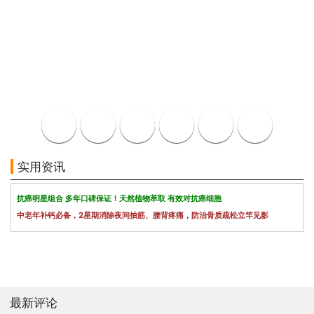
实用资讯
抗癌明星组合 多年口碑保证！天然植物萃取 有效对抗癌细胞
中老年补钙必备，2星期消除夜间抽筋、腰背疼痛，防治骨质疏松立竿见影
最新评论