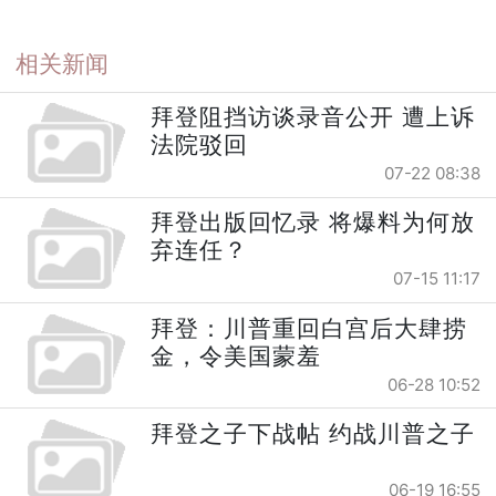
相关新闻
拜登阻挡访谈录音公开 遭上诉
法院驳回
07-22 08:38
拜登出版回忆录 将爆料为何放
弃连任？
07-15 11:17
拜登：川普重回白宫后大肆捞
金，令美国蒙羞
06-28 10:52
拜登之子下战帖 约战川普之子
06-19 16:55