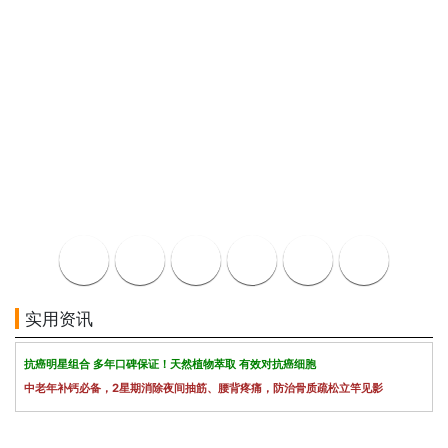
实用资讯
抗癌明星组合 多年口碑保证！天然植物萃取 有效对抗癌细胞
中老年补钙必备，2星期消除夜间抽筋、腰背疼痛，防治骨质疏松立竿见影