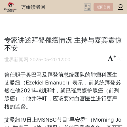
万维读者网
返回首页
专家讲述拜登罹癌情况 主持与嘉宾震惊
不安
+
-
世界新闻网
2025-05-20 12:00
曾任职于奥巴马及拜登前总统团队的肿瘤科医生
艾曼纽（Ezekiel Emanuel）表示，前总统拜登必
然在他2021年就职时，就已罹患摄护腺癌（前列
腺癌）；他并呼吁，应该要对白宫医生进行更严
格的监督。
艾曼纽19日上MSNBC节目“早安乔”（Morning Jo