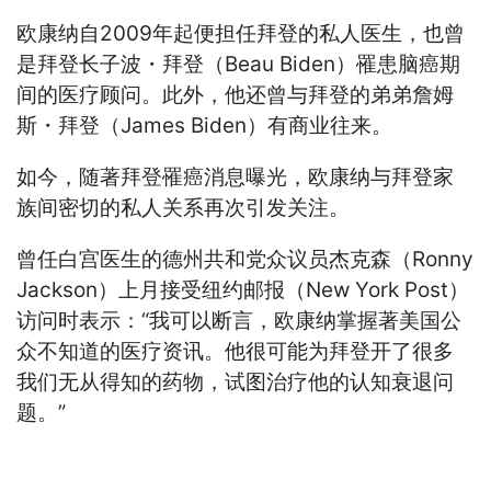
欧康纳自2009年起便担任拜登的私人医生，也曾
是拜登长子波・拜登（Beau Biden）罹患脑癌期
间的医疗顾问。此外，他还曾与拜登的弟弟詹姆
斯・拜登（James Biden）有商业往来。
如今，随著拜登罹癌消息曝光，欧康纳与拜登家
族间密切的私人关系再次引发关注。
曾任白宫医生的德州共和党众议员杰克森（Ronny
Jackson）上月接受纽约邮报（New York Post）
访问时表示：“我可以断言，欧康纳掌握著美国公
众不知道的医疗资讯。他很可能为拜登开了很多
我们无从得知的药物，试图治疗他的认知衰退问
题。”