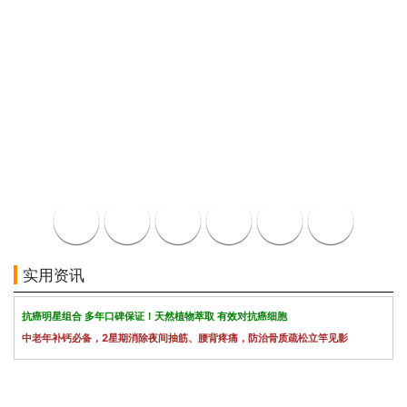
实用资讯
抗癌明星组合 多年口碑保证！天然植物萃取 有效对抗癌细胞
中老年补钙必备，2星期消除夜间抽筋、腰背疼痛，防治骨质疏松立竿见影