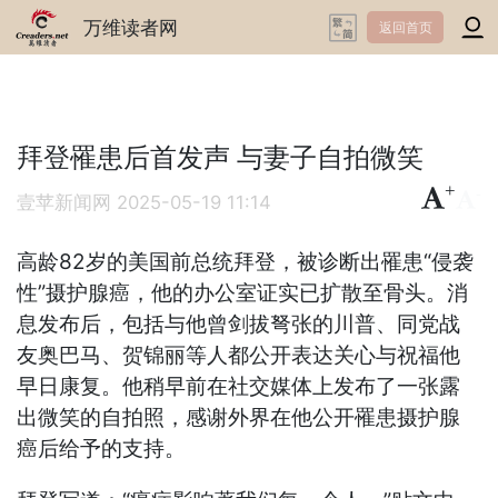
万维读者网
返回首页
拜登罹患后首发声 与妻子自拍微笑
+
-
壹苹新闻网
2025-05-19 11:14
高龄82岁的美国前总统拜登，被诊断出罹患“侵袭
性”摄护腺癌，他的办公室证实已扩散至骨头。消
息发布后，包括与他曾剑拔弩张的川普、同党战
友奥巴马、贺锦丽等人都公开表达关心与祝福他
早日康复。他稍早前在社交媒体上发布了一张露
出微笑的自拍照，感谢外界在他公开罹患摄护腺
癌后给予的支持。