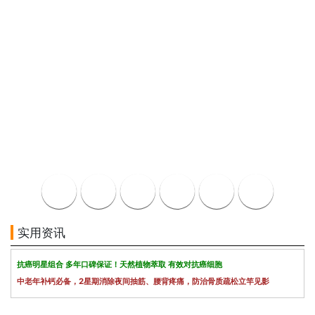
实用资讯
抗癌明星组合 多年口碑保证！天然植物萃取 有效对抗癌细胞
中老年补钙必备，2星期消除夜间抽筋、腰背疼痛，防治骨质疏松立竿见影