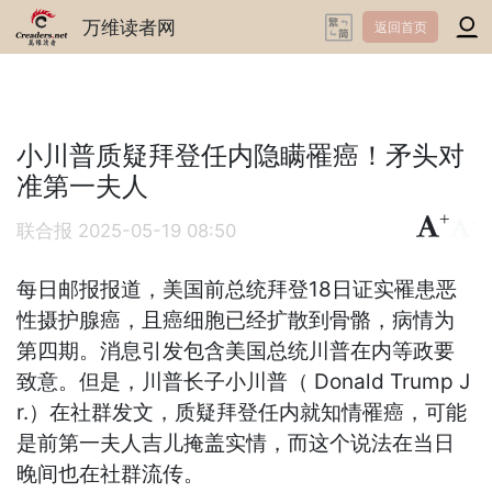
万维读者网
返回首页
小川普质疑拜登任内隐瞒罹癌！矛头对
准第一夫人
+
-
联合报
2025-05-19 08:50
每日邮报报道，美国前总统拜登18日证实罹患恶
性摄护腺癌，且癌细胞已经扩散到骨骼，病情为
第四期。消息引发包含美国总统川普在内等政要
致意。但是，川普长子小川普（ Donald Trump J
r.）在社群发文，质疑拜登任内就知情罹癌，可能
是前第一夫人吉儿掩盖实情，而这个说法在当日
晚间也在社群流传。