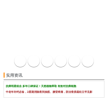
实用资讯
抗癌明星组合 多年口碑保证！天然植物萃取 有效对抗癌细胞
中老年补钙必备，2星期消除夜间抽筋、腰背疼痛，防治骨质疏松立竿见影