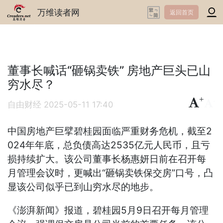
万维读者网
返回首页
董事长喊话“砸锅卖铁” 房地产巨头已山
穷水尽？
+
-
自由财经
2025-05-11 17:40
中国房地产巨擘碧桂园面临严重财务危机，截至2
024年年底，总负债高达2535亿元人民币，且亏
损持续扩大。该公司董事长杨惠妍日前在召开每
月管理会议时，更喊出“砸锅卖铁保交房”口号，凸
显该公司似乎已到山穷水尽的地步。
《澎湃新闻》报道，碧桂园5月9日召开每月管理