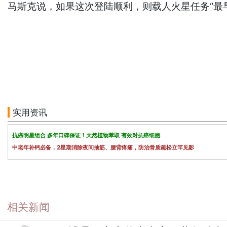
马斯克说，如果这次登陆顺利，则载人火星任务“最早
实用资讯
抗癌明星组合 多年口碑保证！天然植物萃取 有效对抗癌细胞
中老年补钙必备，2星期消除夜间抽筋、腰背疼痛，防治骨质疏松立竿见影
相关新闻