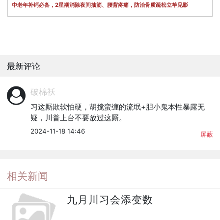
中老年补钙必备，2星期消除夜间抽筋、腰背疼痛，防治骨质疏松立竿见影
最新评论
破棉袄
习这厮欺软怕硬，胡搅蛮缠的流氓+胆小鬼本性暴露无
疑，川普上台不要放过这厮。
2024-11-18 14:46
屏蔽
相关新闻
九月川习会添变数