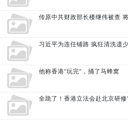
传原中共财政部长楼继伟被查 
习近平为连任铺路 疯狂清洗遗
他称香港“玩完”，捅了马蜂窝
全跪了！香港立法会赴北京研修“