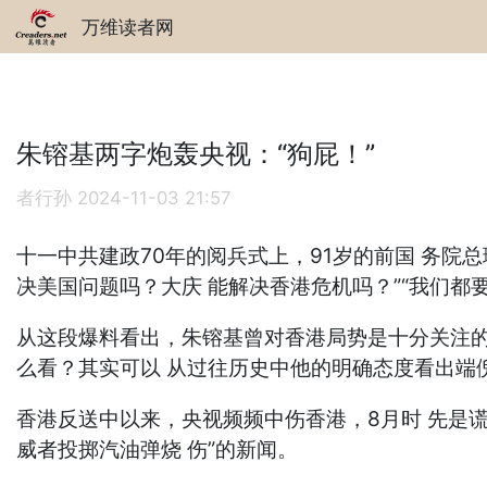
万维读者网
朱镕基两字炮轰央视：“狗屁！”
者行孙
2024-11-03 21:57
十一中共建政70年的阅兵式上，91岁的前国 务院
决美国问题吗？大庆 能解决香港危机吗？”“我们
从这段爆料看出，朱镕基曾对香港局势是十分关注
么看？其实可以 从过往历史中他的明确态度看出端倪
香港反送中以来，央视频频中伤香港，8月时 先是
威者投掷汽油弹烧 伤”的新闻。