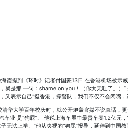
播海霞提到《环时》记者付国豪13日 在香港机场被示
是那 一句：shame on you！（你太无耻了。）
，又表示自己“挺香港，撑警队，我们不仅不会闭嘴，还
母校清华大学百年校庆时，就公开炮轰官媒不说真话，
车业 是“狗屁”。 他说上海车展中最贵车卖1.2亿元
子无法上学。”他从央视的“狗屁”报导，延伸到中国教