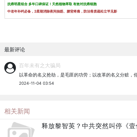
抗癌明星组合 多年口碑保证！天然植物萃取 有效对抗癌细胞
中老年补钙必备，2星期消除夜间抽筋、腰背疼痛，防治骨质疏松立竿见影
最新评论
百年未有之大骗局
以革命的名义抢劫，是毛匪的功劳；以改革的名义分赃，
2024-11-04 03:54
相关新闻
释放黎智英？中共突然叫停《壹