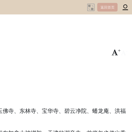
返回首页
+
-
佛寺、东林寺、宝华寺、碧云净院、蟠龙庵、洪福