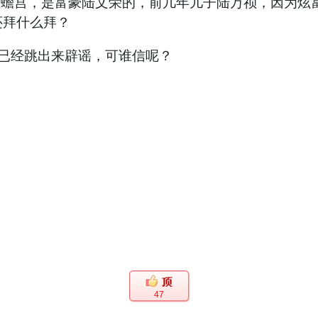
宫，是富豪陆文荣的，前几年儿子陆万祯，因为炫富
还拜什么拜？
已经跳出来辟谣，可谁信呢？
47