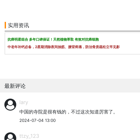
实用资讯
抗癌明星组合 多年口碑保证！天然植物萃取 有效对抗癌细胞
中老年补钙必备，2星期消除夜间抽筋、腰背疼痛，防治骨质疏松立竿见影
最新评论
lary
中国的寺院是很有钱的，不过这次知道厉害了。
2024-07-04 13:00
ttzy_123