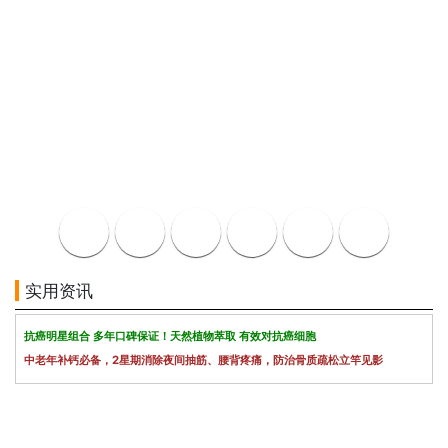
实用资讯
抗癌明星组合 多年口碑保证！天然植物萃取 有效对抗癌细胞
中老年补钙必备，2星期消除夜间抽筋、腰背疼痛，防治骨质疏松立竿见影