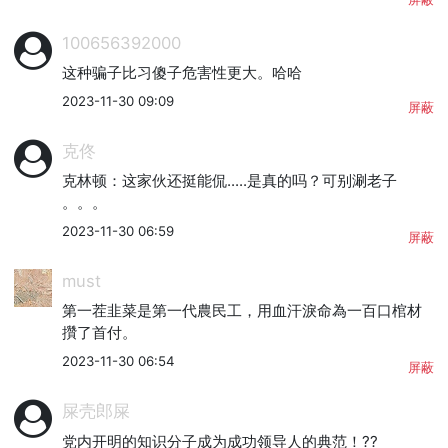
100656392000
这种骗子比习傻子危害性更大。哈哈
2023-11-30 09:09
屏蔽
克佟
克林顿：这家伙还挺能侃.....是真的吗？可别涮老子 
。。。
2023-11-30 06:59
屏蔽
must
第一茬韭菜是第一代農民工，用血汗淚命為一百口棺材
攢了首付。
2023-11-30 06:54
屏蔽
屎壳郎屎
党内开明的知识分子成为成功领导人的典范！??