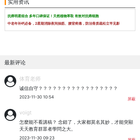
实用资讯
抗癌明星组合 多年口碑保证！天然植物萃取 有效对抗癌细胞
中老年补钙必备，2星期消除夜间抽筋、腰背疼痛，防治骨质疏松立竿见影
最新评论
体育老师
诚信自守？？？？？？？？？？？？？？？？？
2023-11-30 10:54
屏蔽
voigt
怎麼能不看講稿？ 念錯了，大家都莫名其妙，才能突顯
天天教育群眾者學問之大。
2023-11-30 09:23
屏蔽