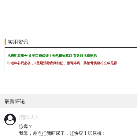
实用资讯
抗癌明星组合 多年口碑保证！天然植物萃取 有效对抗癌细胞
中老年补钙必备，2星期消除夜间抽筋、腰背疼痛，防治骨质疏松立竿见影
最新评论
消防队长
惊爆？

我靠，差点把我吓尿了，赶快穿上纸尿裤！