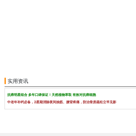
实用资讯
抗癌明星组合 多年口碑保证！天然植物萃取 有效对抗癌细胞
中老年补钙必备，2星期消除夜间抽筋、腰背疼痛，防治骨质疏松立竿见影