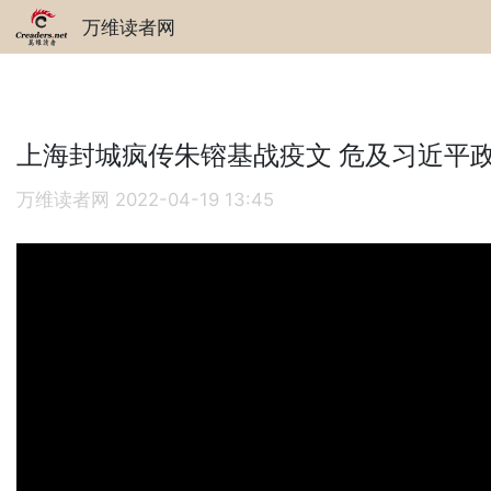
万维读者网
上海封城疯传朱镕基战疫文 危及习近平
万维读者网
2022-04-19 13:45