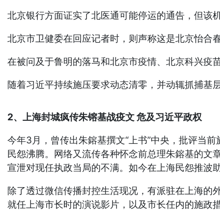
北京银行方面证实了北医通可能停运的通告，但该
北京市卫健委在回应记者时，则声称这是北京怡合
在被问及于鲁明的落马和北京市疫情、北京科兴疫
随着习近平持续施压要求动态清零，并动辄抓捕基
2、上海封城疯传朱镕基战疫文 危及习近平政权
今年3月，曾传出朱鎔基撰文“上书”中央，批评当
民怨沸腾。网络又流传各种怀念前总理朱鎔基的文章
宣泄对现任执政当局的不满。如今在上海民怨推波
除了透过微信传播封控生活现况，有派驻在上海的
就任上海市长时的演说影片，以及市长任内的施政