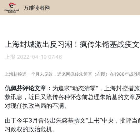
万维读者网
上海封城激出反习潮！疯传朱镕基战疫文
上报
2022-04-19 07:46
上海封控近一个月未见效，近来网疯传朱鎔基（左图）在1988年战
仇佩芬评论文章：
为追求“动态清零”，上海封控措
救讯息，近日又流传各种怀念前总理朱鎔基的文章及
对现任执政当局的不满。
由于今年3月曾传出朱鎔基撰文“上书”中央，批评
习政权的政治危机。