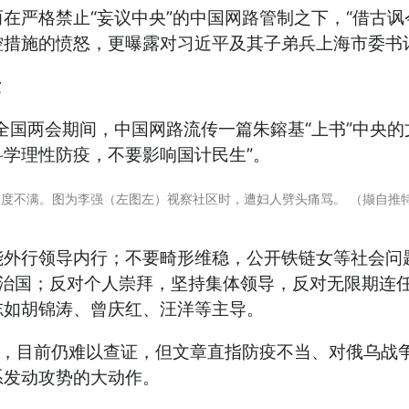
在严格禁止“妄议中央”的中国网路管制之下，“借古讽
控措施的愤怒，更曝露对习近平及其子弟兵上海市委
发
月全国两会期间，中国网路流传一篇朱鎔基“上书”中央
学理性防疫，不要影响国计民生”。
度不满。图为李强（左图左）视察社区时，遭妇人劈头痛骂。 （撷自推
外行领导内行；不要畸形维稳，公开铁链女等社会问题
缺德治国；反对个人崇拜，坚持集体领导，反对无限期连
志如胡锦涛、曾庆红、汪洋等主导。
手，目前仍难以查证，但文章直指防疫不当、对俄乌战
系发动攻势的大动作。