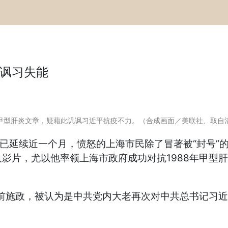
讽习失能
胜甲型肝炎文章，疑藉此讥讽习近平抗疫不力。（合成画面／美联社、取自
施已延续近一个月，愤怒的上海市民除了冒著被“封号
影片，尤以他率领上海市政府成功对抗1988年甲型
当前施政，被认为是中共党内大老再次对中共总书记习