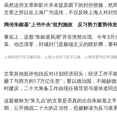
虽然这些文章和影片并未提及眼下的封控措施，然而
文章之所以在上海广为流传，不仅反映上海人对封
网传朱鎔基“上书中央”批判施政 反习势力蓄势待
事实上，这股“朱鎔基风潮”并非突然出现。今年3
策、动态清零，封城封门是极端主义的瞎折腾，要科
上海封控不仅引爆民怨，上海人也对习近平心腹、上海市委书记李强极
文章其他批评包括反对计划经济回头；经济工作不能
砸了与西方的1.7万亿生意”；要以德治国，不能
时建议，二十大筹备工作由现任领导层与退休老同
这篇被称为“朱九点”的文章是否真的出自朱鎔基之
期，公开挑战二十大的正当性，也被解读为反习派