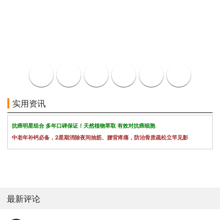
实用资讯
抗癌明星组合 多年口碑保证！天然植物萃取 有效对抗癌细胞
中老年补钙必备，2星期消除夜间抽筋、腰背疼痛，防治骨质疏松立竿见影
最新评论