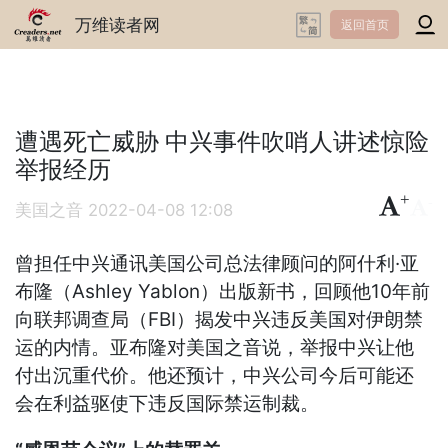
万维读者网
返回首页
遭遇死亡威胁 中兴事件吹哨人讲述惊险
举报经历
+
-
美国之音
2022-04-08 12:08
曾担任中兴通讯美国公司总法律顾问的阿什利·亚
布隆（Ashley Yablon）出版新书，回顾他10年前
向联邦调查局（FBI）揭发中兴违反美国对伊朗禁
运的内情。亚布隆对美国之音说，举报中兴让他
付出沉重代价。他还预计，中兴公司今后可能还
会在利益驱使下违反国际禁运制裁。