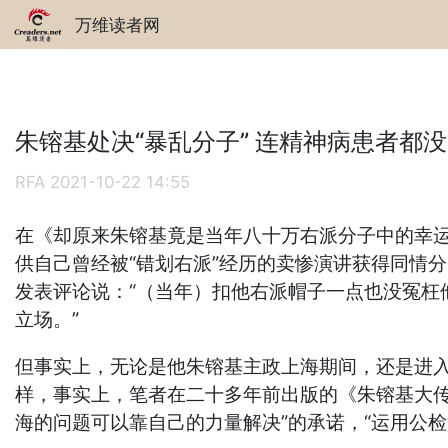
万维读者网
朱镕基处决“暴乱分子” 连精神病患者都
RFA
2021-10-22 14:55
在《却原来朱镕基竟是当年八十万右派分子中的幸运
供自己曾经被“错划右派”经历的卖惨演讲获得同情分
发表评论说：“（当年）扣他右派帽子一点也没冤枉
立场。”
但事实上，无论是他朱镕基主政上海期间，还是进入
样，事实上，笔者在二十多年前出版的《朱镕基大
海的问题可以靠自己的力量解决”的承诺，“运用公