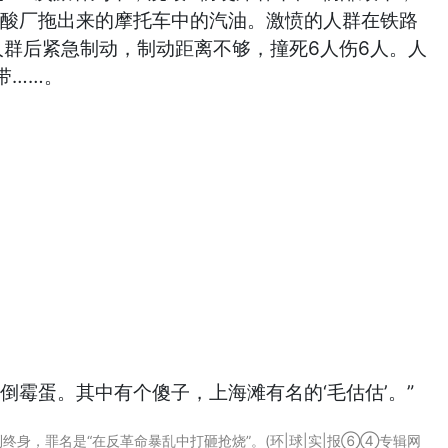
硫酸厂拖出来的摩托车中的汽油。激愤的人群在铁路
人群后紧急制动，制动距离不够，撞死6人伤6人。人
带……。
霉蛋。其中有个傻子，上海滩有名的‘毛估估’。”
终身，罪名是“在反革命暴乱中打砸抢烧”。(环|球|实|报⑥④专辑网