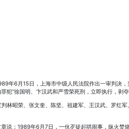
89年6月15日，上海市中级人民法院作出一审判决，
罪犯”徐国明、卞汉武和严雪荣死刑，立即执行，剥
一审宣判林昭荣、张文奎、陈坚、祖建军、王汉武、罗红
说：1989年6月7日，一伙歹徒起哄闹事，纵火焚烧