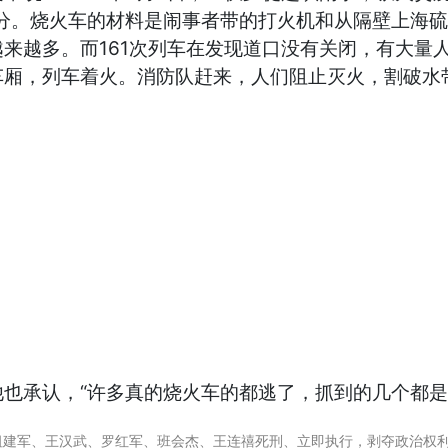
5分。烧火车的材料是闹事者带的打火机和从隔壁上海
来越多。而161次列车在发现道口没有关闭，有大量
车厢，列车着火。消防队赶来，人们阻止灭火，割破水
也承认，“许多真的烧火车的都逃了，抓到的几个都是倒
、祖建军、王汉武、罗红军、班会杰、王连禧死刑、立即执行，剥夺政治权利