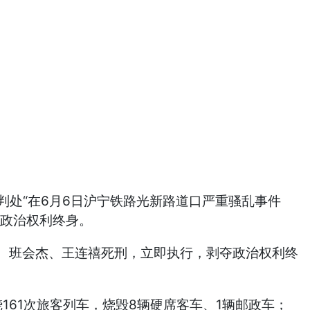
判处“在6月6日沪宁铁路光新路道口严重骚乱事件
夺政治权利终身。
军、班会杰、王连禧死刑，立即执行，剥夺政治权利终
161次旅客列车，烧毁8辆硬席客车、1辆邮政车；