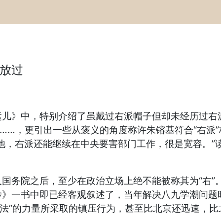
没放过
儿》中，特别介绍了虽戴过右派帽子但却未经历过右派
……，更引出一些从褒义的角度称许朱镕基符合“右派”标
他，右派还能继续在中央要害部门工作，很是宽容。”
国务院之后，至少在政治立场上绝不能被称其为“右”
传》一书中即已经客观叙述了，当年解决八九学潮问题
检法”的力量所采取的镇压行为，甚至比北京还迅速，比