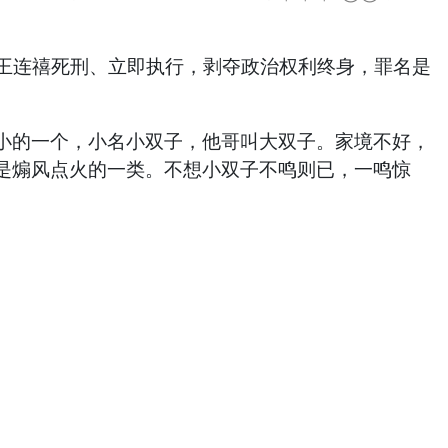
、王连禧死刑、立即执行，剥夺政治权利终身，罪名是
小的一个，小名小双子，他哥叫大双子。家境不好，
是煽风点火的一类。不想小双子不鸣则已，一鸣惊