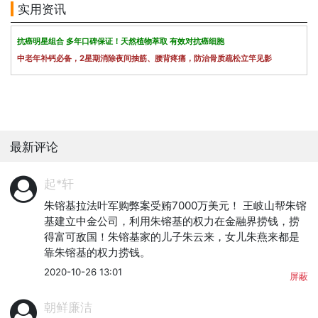
实用资讯
抗癌明星组合 多年口碑保证！天然植物萃取 有效对抗癌细胞
中老年补钙必备，2星期消除夜间抽筋、腰背疼痛，防治骨质疏松立竿见影
最新评论
起*轩
朱镕基拉法叶军购弊案受贿7000万美元！ 王岐山帮朱镕
基建立中金公司，利用朱镕基的权力在金融界捞钱，捞
得富可敌国！朱镕基家的儿子朱云来，女儿朱燕来都是
靠朱镕基的权力捞钱。
2020-10-26 13:01
屏蔽
朝鲜廉洁