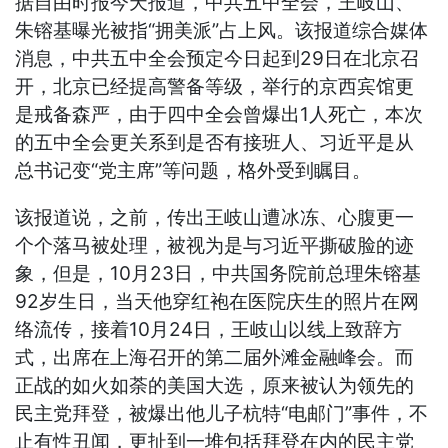
据自由时报今天报道，中共五中全会，王岐山、
朱镕基曝光被指“拥美派”占上风。该报道综合媒体
消息，中共五中全会预定今日起到29日在北京召
开，北京已经提高警备等级，举行的京西宾馆更
是戒备森严，由于四中全会曾爆出1人死亡，本次
的五中全会更关系到是否有接班人、习近平是从
总书记变“党主席”等问题，格外受到瞩目。
该报道说，之前，传出王岐山遭冰冻、心腹更一
个个落马被处理，被视为是与习近平撕破脸的迹
象，但是，10月23日，中共国务院前总理朱镕基
92岁生日，当天他穿红袍在医院庆生的照片在网
络流传，接着10月24日，王岐山以线上致辞方
式，出席在上海召开的第二届外滩金融峰会。而
正战的如火如荼的美国大选，原来被认为领先的
民主党拜登，被爆出他儿子杭特“电邮门”事件，不
止有性丑闻，更扯到一堆包括拜登在内的民主党