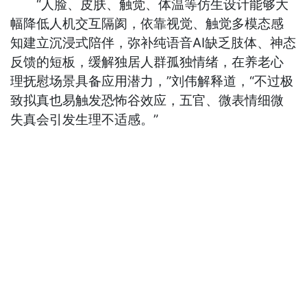
“人脸、皮肤、触觉、体温等仿生设计能够大
幅降低人机交互隔阂，依靠视觉、触觉多模态感
知建立沉浸式陪伴，弥补纯语音AI缺乏肢体、神态
反馈的短板，缓解独居人群孤独情绪，在养老心
理抚慰场景具备应用潜力，”刘伟解释道，“不过极
致拟真也易触发恐怖谷效应，五官、微表情细微
失真会引发生理不适感。”