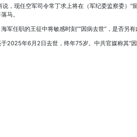
爆料说，现任空军司令常丁求上将在（军纪委监察委）“留
将落马。
海军任职的王征中将敏感时刻““因病去世”，是否另
2025年6月2日去世，终年75岁。中共官媒称其“