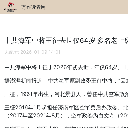
万维读者网
中共海军中将王征去世仅64岁 多名老上
大纪元
2026-01-09 14:01
中共海军中将王征于2026年初去世，年仅64岁
据澎湃新闻报道，中共海军原副政委王征中将，“因病
王征，1961年出生，河北景县人，曾任中共空军政治
王征2016年1月起担任济南军区空军善后办政委、
（2017年至2021年8月）；空军政委为白文奇（201