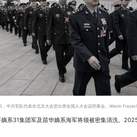
日，中共军队代表在北京大会堂出席全国人大会议闭幕会。(Kevin Frayer/Get
嫡系31集团军及苗华嫡系海军将领被密集清洗。202