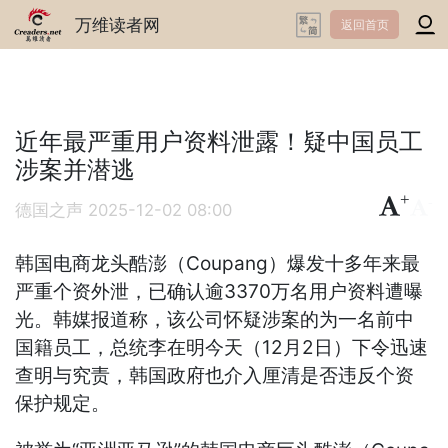
万维读者网
返回首页
近年最严重用户资料泄露！疑中国员工
涉案并潜逃
+
-
德国之声
2025-12-02 08:00
韩国电商龙头酷澎（Coupang）爆发十多年来最
严重个资外泄，已确认逾3370万名用户资料遭曝
光。韩媒报道称，该公司怀疑涉案的为一名前中
国籍员工，总统李在明今天（12月2日）下令迅速
查明与究责，韩国政府也介入厘清是否违反个资
保护规定。