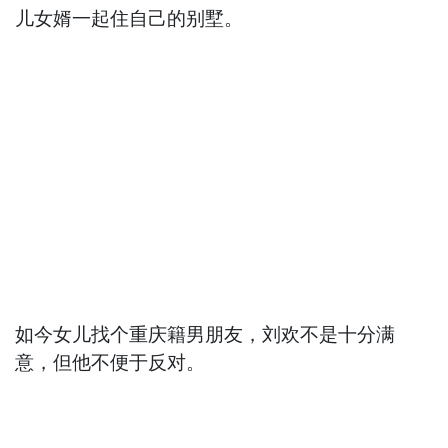
儿女婿一起住自己的别墅。
如今女儿找个重庆籍男朋友，刘欢不是十分满
意，但他不便于反对。