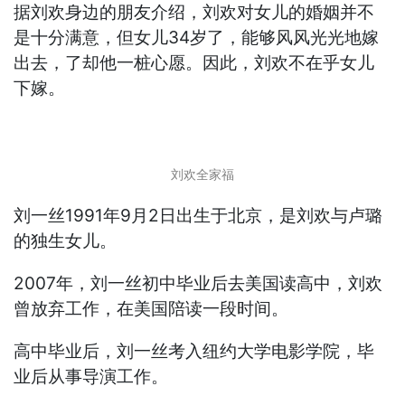
据刘欢身边的朋友介绍，刘欢对女儿的婚姻并不
是十分满意，但女儿34岁了，能够风风光光地嫁
出去，了却他一桩心愿。因此，刘欢不在乎女儿
下嫁。
刘欢全家福
刘一丝1991年9月2日出生于北京，是刘欢与卢璐
的独生女儿。
2007年，刘一丝初中毕业后去美国读高中，刘欢
曾放弃工作，在美国陪读一段时间。
高中毕业后，刘一丝考入纽约大学电影学院，毕
业后从事导演工作。