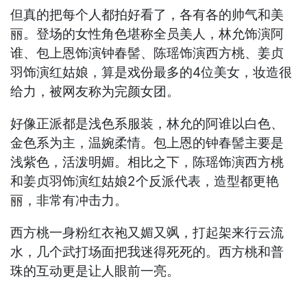
但真的把每个人都拍好看了，各有各的帅气和美
丽。登场的女性角色堪称全员美人，林允饰演阿
谁、包上恩饰演钟春髻、陈瑶饰演西方桃、姜贞
羽饰演红姑娘，算是戏份最多的4位美女，妆造很
给力，被网友称为完颜女团。
好像正派都是浅色系服装，林允的阿谁以白色、
金色系为主，温婉柔情。包上恩的钟春髻主要是
浅紫色，活泼明媚。相比之下，陈瑶饰演西方桃
和姜贞羽饰演红姑娘2个反派代表，造型都更艳
丽，非常有冲击力。
西方桃一身粉红衣袍又媚又飒，打起架来行云流
水，几个武打场面把我迷得死死的。西方桃和普
珠的互动更是让人眼前一亮。