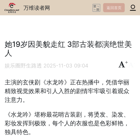
万维读者网
返回首页
她19岁因美貌走红 3部古装都演绝世美
人
+
-
娱乐圈野生路透
2025-11-03 09:04
主演的玄侠剧《水龙吟》正在热播中，凭借华丽
精致视觉效果和引人入胜的剧情牢牢吸引着观众
注意力。
《水龙吟》堪称最花哨古装剧，将烫发、染发、
彩妆发挥到极致，每个人的衣服也是色彩鲜艳，
独具特色。