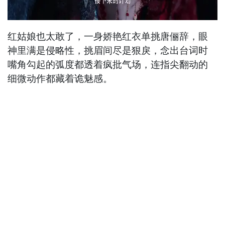
红姑娘也太敢了，一身娇艳红衣单挑唐俪辞，眼
神里满是侵略性，挑眉间尽是狠戾，念出台词时
嘴角勾起的弧度都透着疯批气场，连指尖翻动的
细微动作都藏着诡魅感。