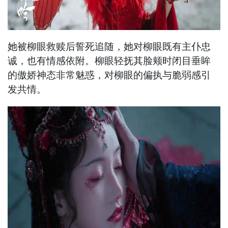
她被柳眼救赎后誓死追随，她对柳眼既有主仆忠
诚，也有情感依附。柳眼轻抚其脸颊时闭目垂眸
的傲娇神态非常魅惑，对柳眼的偏执与脆弱感引
发共情。