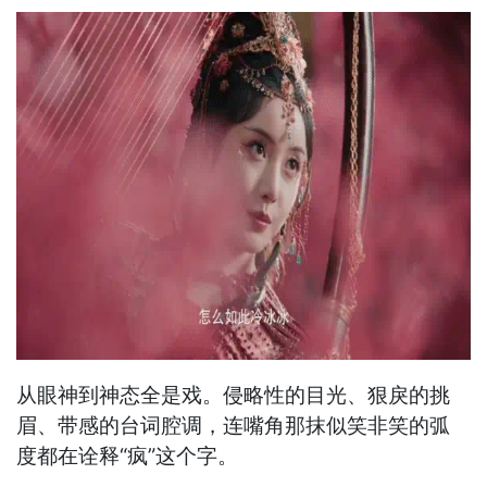
从眼神到神态全是戏。侵略性的目光、狠戾的挑
眉、带感的台词腔调，连嘴角那抹似笑非笑的弧
度都在诠释“疯”这个字。