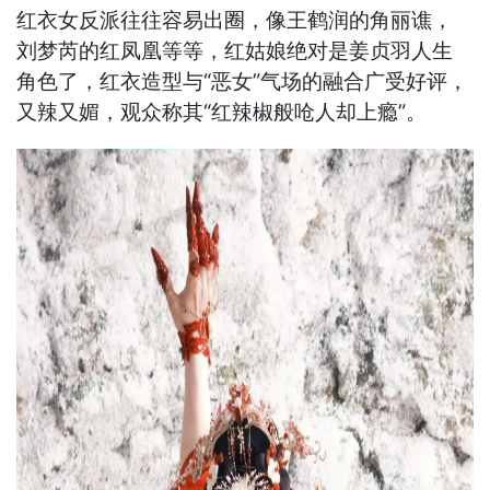
红衣女反派往往容易出圈，像王鹤润的角丽谯，
刘梦芮的红凤凰等等，红姑娘绝对是姜贞羽人生
角色了，红衣造型与“恶女”气场的融合广受好评，
又辣又媚，观众称其“红辣椒般呛人却上瘾”。