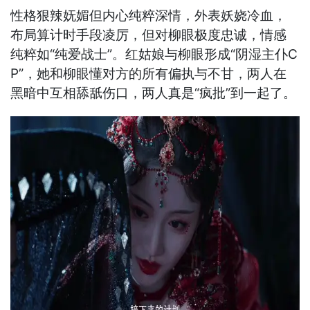
性格狠辣妩媚但内心纯粹深情，外表妖娆冷血，
布局算计时手段凌厉，但对柳眼极度忠诚，情感
纯粹如“纯爱战士”。红姑娘与柳眼形成“阴湿主仆C
P”，她和柳眼懂对方的所有偏执与不甘，两人在
黑暗中互相舔舐伤口，两人真是“疯批”到一起了。