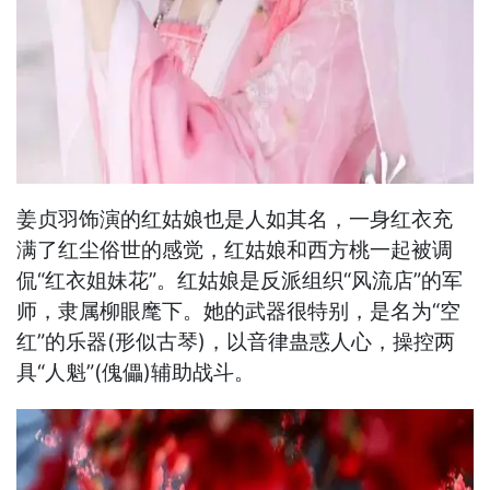
姜贞羽饰演的红姑娘也是人如其名，一身红衣充
满了红尘俗世的感觉，红姑娘和西方桃一起被调
侃“红衣姐妹花”。红姑娘是反派组织“风流店”的军
师，隶属柳眼麾下。她的武器很特别，是名为“空
红”的乐器(形似古琴)，以音律蛊惑人心，操控两
具“人魁”(傀儡)辅助战斗。