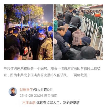
中共信访体系被指是一个骗局。湖南一信访局官员因帮访民上访被
查，图为中共北京信访办前凌晨排队的访民。（网络截图）