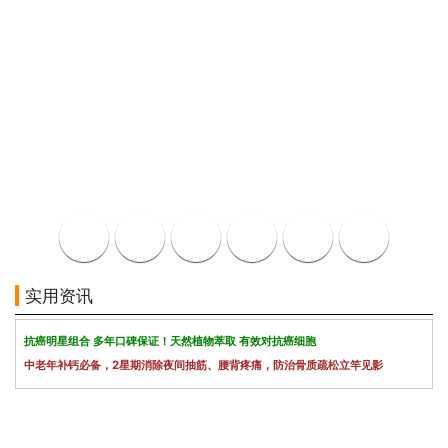
实用资讯
抗癌明星组合 多年口碑保证！天然植物萃取 有效对抗癌细胞
中老年补钙必备，2星期消除夜间抽筋、腰背疼痛，防治骨质疏松立竿见影