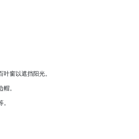
百叶窗以遮挡阳光。
边帽。
等。