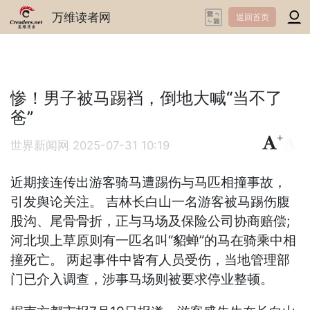
万维读者网
返回首页
惨！男子被马踢裆，倒地大喊“当不了
爸”
+
-
世界新闻网
2025-07-31 10:19
近期接连传出游客骑马遭踢伤与马匹相撞事故，
引发舆论关注。 吉林长白山一名游客被马踢伤腹
股沟、尾骨骨折，正与马场及保险公司协商赔偿;
河北坝上草原则有一匹名叫“貂蝉”的马在骑乘中相
撞死亡。 两起事件中皆有人员受伤，当地管理部
门已介入调查，涉事马场则被要求停业整顿。