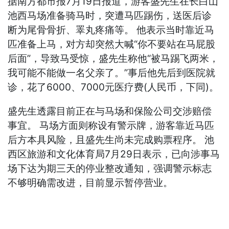
据南方都市报7月19日报道，游客盛先生在长白山
池西马场准备骑马时，突遭马匹踢伤，送医后诊
断为尾骨骨折、睪丸疼痛等。 他表示当时靠近马
匹准备上马，对方却突然大喊“你不要站在马屁股
后面”，导致马受惊，盛先生称他“被马踢飞两米，
我可能不能做一名父亲了。”事后他先后到医院就
诊，花了6000、7000元医疗费(人民币，下同)。
盛先生透露目前正在与马场和保险公司交涉赔偿
事宜。 马场方面则称设有警示牌，游客靠近马匹
后方本具风险，且盛先生尚未完成购票程序。 池
西区旅游和文化体育局7月29日表示，已向涉事马
场下达为期三天的停业整改通知，强调警示标志
不够明确需改进，目前显示暂停营业。