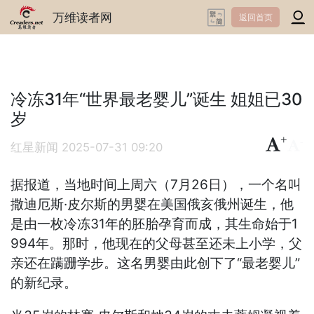
万维读者网
返回首页
冷冻31年“世界最老婴儿”诞生 姐姐已30
岁
+
-
红星新闻
2025-07-31 09:20
据报道，当地时间上周六（7月26日），一个名叫
撒迪厄斯·皮尔斯的男婴在美国俄亥俄州诞生，他
是由一枚冷冻31年的胚胎孕育而成，其生命始于1
994年。那时，他现在的父母甚至还未上小学，父
亲还在蹒跚学步。这名男婴由此创下了“最老婴儿”
的新纪录。